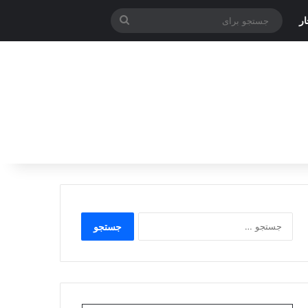
جستجو
ر
برای
جستجو
برای: