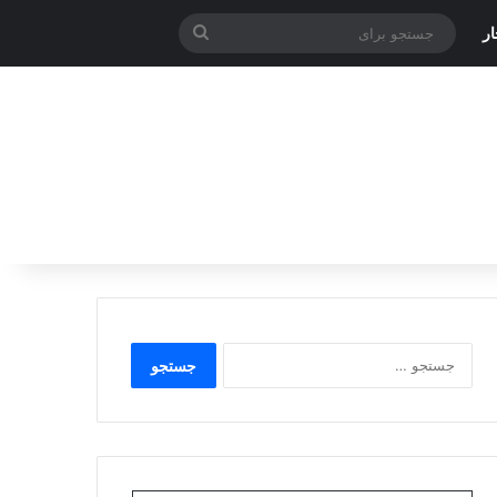
جستجو
ر
برای
جستجو
برای: