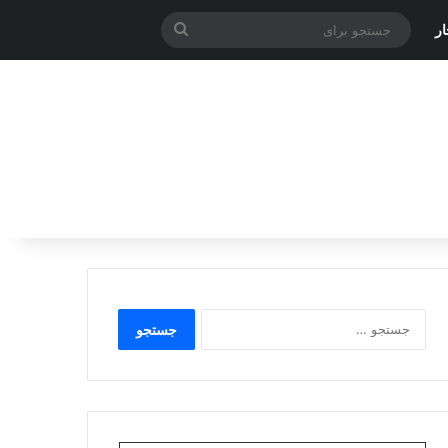
جستجو
ر
برای
جستجو
برای: