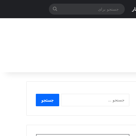
جستجو
ر
برای
جستجو
برای: