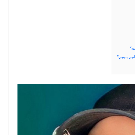
ت؟
م ببینیم؟