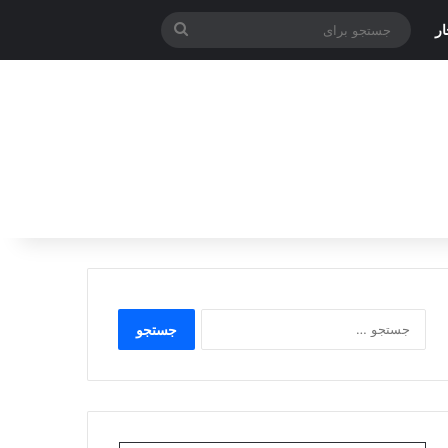
جستجو
ر
برای
جستجو
برای: