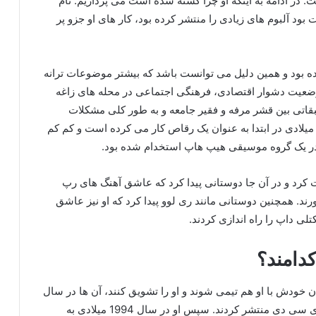
ی به قتل رسیده است. در ادامه به اینکه او چرا کشته شده است می پردازیم. نام
بود آلبوم های زیادی را منتشر کرده بود، کار های او جزو پر
ده بود و همین دلیل می توانست باشد که بیشتر موضوعات ترانه
عیت دشوار اقتصادی، فرهنگی اجتماعی در محله های زاغه
قاتی بین قشر مرفه و فقیر جامعه و به طور کلی مشکلات
جتماعی تشکیل می داده است. البته او در سال 1990 میلادی در ابتدا به عنوان یک رقاص کار می کرده است و کم کم
ر یک گروه موسیقی هیپ هاپ استخدام شده بود.
 مهاجرت کرد و در آن جا دوستانی پیدا کرد که عاشق آهنگ های رپ
ورند. همچنین دوستانی مانند ری لوو پیدا کرد که او نیز عاشق
تلی داپ را راه اندازی کردند.
دامند؟
 خودش با او هم تیمی شوند و او را تشویق کنند، آن ها در سال
1991 نخستین آهنگ خود را به نام This is an EP را روی سی دی منتشر کردند. سپس او در سال 1994 میلادی به