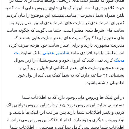
همان طور که گفتیم لینک های دریافتی توسط پیامک برای شما در
جهت کلاهبرداری است. این لینک های حاوی ویروس هایی است که به
تلفن همراه شما دسترسی میابند. همیشه این موضوع را بیان کردیم
که برای شرط بندی در سایت های شرط بندی اولین اصل ورود به
سایت های شرط بندی معتبر است. حتما می گویید که چگونه سایت
های معتبر را پیدا کنیم؟ سایت های معتبر سایت هایی هستند که
مدیریت مشهوری دارند و برای اعتبار سایت خود هزینه صرف کرده
اند. مطمئن باشید افرادی مانند
شادمهر عقیلی
مالک سایت
بت
مجیک
کاری نمی کنند که آبروی خود و محبوبیتشان را زیر سوال
ببرند. همچنین سایت های معتبر امکاناتی از قبیل واریز آنی و
پشتیبانی ۲۴ ساعته دارند که به شما کمک می کند از پول خود
اطمینان داشته باشید.
در این لینک ها ویروس هایی وجود دارد که به اطلاعات شما
دسترسی میابد. این ویروس تروجان نام دارد. این ویروس توانیی پاک
کردن و تغییر اطلاعات شما دارند پس مراقب این لینک ها باشید. و
نوع ویروس دیگری وجود دارد با نام root که این ویروس می تواند به
اطلاعات شما دسترسی کامل پیدا کند و همچنین از اطلاعات شما