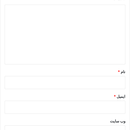
د
ی
د
گ
ا
ه
*
نام
*
ایمیل
*
وب‌ سایت