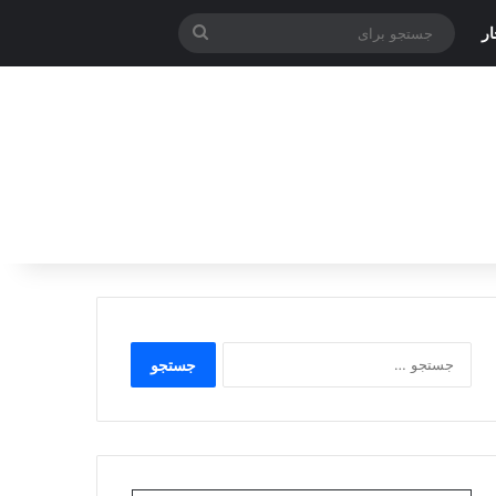
جستجو
ر
برای
جستجو
برای: