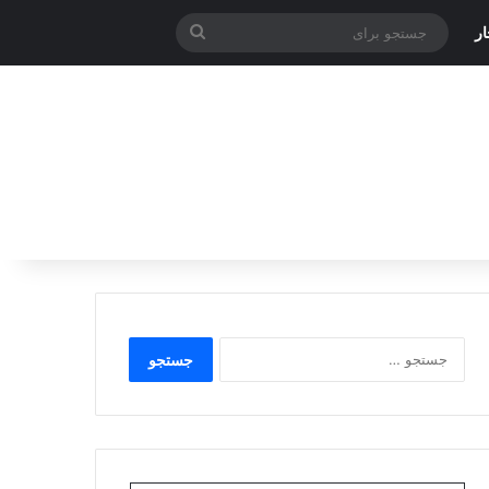
جستجو
ر
برای
جستجو
برای: