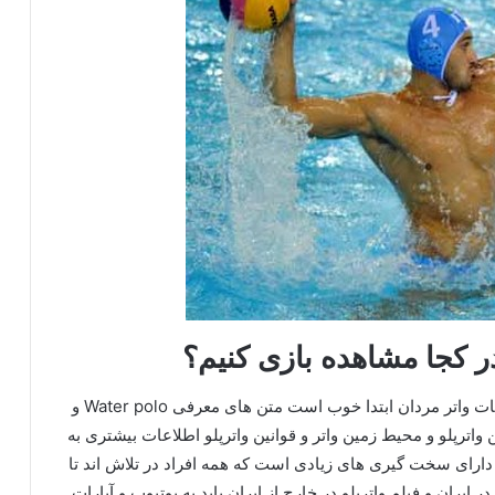
در کجا مشاهده بازی کنیم؟
برای مشاهده فیلم ها و مسابقات واترپلو زنان و مسابقات واتر مردان ابتدا خوب است متن های معرفی Water polo و
 واترپلو‌ و محیط زمین واتر و قوانین واترپلو اطلاعات بیشتری به
اترپلو بانوان ایران و Water polo المپیک دارای سخت گیری های زیادی است که همه افراد در تلاش اند تا
ران و فیلم واترپلو در خارج از ایران باید به یوتیوب و آپارات