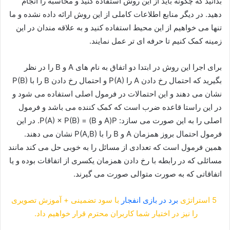
بدانید که چگونه باید از این روش استفاده کنید و محاسبه را انجام
دهید. در دیگر منابع اطلاعات کاملی از این روش ارائه داده نشده و ما
تنها می خواهیم از این محیط استفاده کنید و به علاقه مندان در این
زمینه کمک کنیم تا حرفه ای تر عمل نمایند.
برای اجرا این روش در ابتدا دو اتفاق به نام های A و B را در نظر
بگیرید که احتمال رخ دادن A را P(A) و احتمال رخ دادن B را با P(B)
نشان می دهند و این احتمالات در فرمول اصلی استفاده می شود و
در این راستا قاعده ضرب است که کمک کننده می باشد و فرمول
اصلی را به این صورت می سازد: P(A و B) = P(A) × P(B). در این
فرمول احتمال بروز همزمان A و B را با P(A,B) نشان می دهند.
همین فرمول است که تعدادی از مسائل را به خوبی حل می کند مانند
مسائلی که در رابطه با رخ دادن همزمان یکسری از اتفاقات بوده و یا
اتفاقاتی که به صورت متوالی صورت می گیرند.
5 استراتژی
برد در بازی انفجار
با سود تضمینی + آموزش تصویری
را نیز در اختیار شما کاربران محترم قرار خواهیم داد.