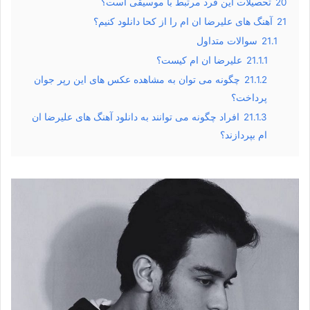
20
تحصیلات این فرد مرتبط با موسیقی است؟
21
آهنگ های علیرضا ان ام را از کحا دانلود کنیم؟
21.1
سوالات متداول
21.1.1
علیرضا ان ام کیست؟
21.1.2
چگونه می توان به مشاهده عکس های این رپر جوان
پرداخت؟
21.1.3
افراد چگونه می توانند به دانلود آهنگ های علیرضا ان
ام بپردازند؟