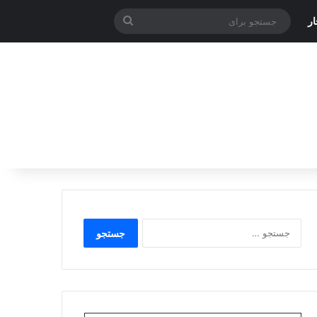
جستجو
ر
برای
جستجو
برای: