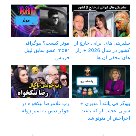
سلبریتی های ایرانی خارج از
موئر کیست؟ بیوگرافی
کشور در سال 2026 + راز
moer عضو سابق لیبل
های مخفی آن ها
فریاس
بیوگرافی پانته آ مدیری +
رپ غلامرضا نیکخواه در
سوتی عجیب او که باعث
جوکر دیس به امیر ژوله
اخراجش از منوتو شد