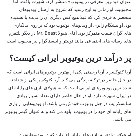
عنوان «بدترین معرفی در یوتیوب» منتشر کرد، شهرت یافت، اما
محبوبیت او زمانی به اوج رسید که شروع به ارسال ویدیوهای
منحصر به فردی کرد که قبلا هیچ کس دیگری آن را ندیده یا نشنیده
بود. او پیشگام ژانری از ویدئوهای یوتیوب بود که بر روی بدلکاری
های گران قیمت متمرکز بود. آقای هیولا Mr. Beast در دیگر پلتفرم
های رسانه های اجتماعی مانند توییتر و اینستاگرام نیز محبوب است.
پر درآمد ترین یوتیوبر ایرانی کیست؟
آریا کئوکسر یا آریا رحمتی یکی از بهترین یوتیوبرهای ایرانی است که
در حال حاضر در ترکیه زندگی می کند. آریا کئوکسر یکی از شناخته
شده ترین یوتیوبرهای ایرانی است که به هیولای بازی های رایانه ای
در ایران شهرت دارد. او در حال حاضر دارای تعداد بسیار زیادی
سابسکرایب در چنل یوتیوب خودش می باشد. او ویدیوهایی از بازی
های رایانه ای خود را در یوتیوب آپلود می کند و به عنوان گیمر یوتیوبر
می باشد.
او علاقه زیادی به بازی های رایانه ای دارد که در ویدیوهایش در