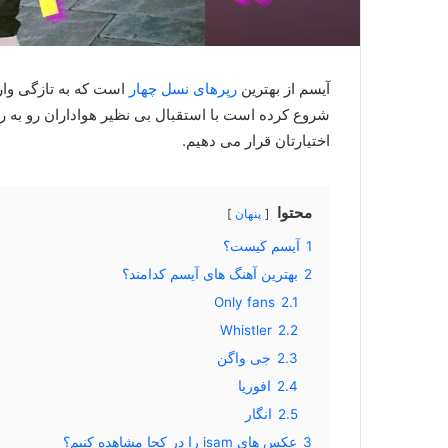
آیسم از بهترین
رپرهای نسل چهار
است که به تازگی وار
شروع کرده است با استقبال بی نظیر هواداران رو به رو 
اختیارتان قرار می دهیم.
محتوا
پنهان
1
آیسم کیست؟
2
بهترین آهنگ های آیسم کدامند؟
Only fans
2.1
Whistler
2.2
2.3
جی واگن
2.4
افوریا
2.5
انگار
3
عکس های isam را در کجا مشاهده کنیم؟