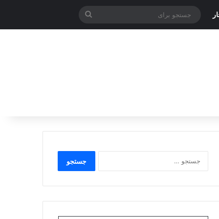
جستجو
ر
برای
جستجو
برای: