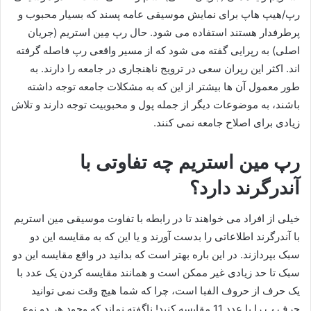
رپ/هیپ‌ هاپ برای نمایش موسیقی عامه پسند که بسیار محبوب و
پرطرفدار هستند استفاده می‌ شود. حال رپ مِین استریم (جریان
اصلی) به رپرایی گفته می شود که از مسیر واقعی رپ فاصله گرفته
اند. اکثر این رپران سعی در ترویج ناهنجاری در جامعه را دارند. به
طور معمول آن ها بیشتر از این که به مشکلات جامعه توجه داشته
باشند، به موضوعات دیگر از جمله پول و محبوبیت توجه دارند و تلاش
زیادی برای اصلاح جامعه نمی کنند.
رپ مین استریم چه تفاوتی با
آندرگرند دارد؟
خیلی از افراد می خواهند تا در رابطه با تفاوت موسیقی مین استریم
با آندرگرند اطلاعاتی را بدست آورند و یا این که به مقایسه این دو
سبک بپردازند. در این باره بهتر است که بدانید در واقع مقایسه این دو
سبک تا حد زیادی غیر ممکن است و همانند مقایسه کردن یک عدد با
یک حرف از حروف الفبا است، چرا که شما هیچ وقت نمی توانید
حرف ب را با عدد 11 مقایسه کنید! ناگفته نماند که وجود هر دو نوع