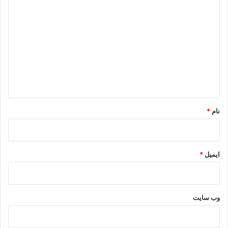
د
ی
د
گ
ا
ه
*
نام
*
ایمیل
*
وب‌ سایت