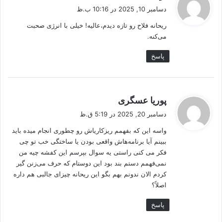
ف
دسامبر 10, 2025 در 10:16 ب.ظ
ت
ریحانه فلاح رو تازه دیدم،عالیه! خیلی با انرژی صحبت
:
می‌کنه.
پاسخ
گ
پوریا عسگری
ف
دسامبر 20, 2025 در 5:19 ق.ظ
ت
واسه این که بفهمم ریزکاریاش رو چطوری انجام میده باید
:
ببینم آیا برنامه‌هاش واقعی بودن یا ساختگی خب تو چی
فکر می کنی راستی یه سوال بپرسم این کفشه چیه من
نمی‌فهمم دستم بند بود این دوستام که حرف می‌زنن گیر
کردم الان ندونم بهم بگو این ریحانه چیزای جالبی هم داره
اصلاً؟
پاسخ